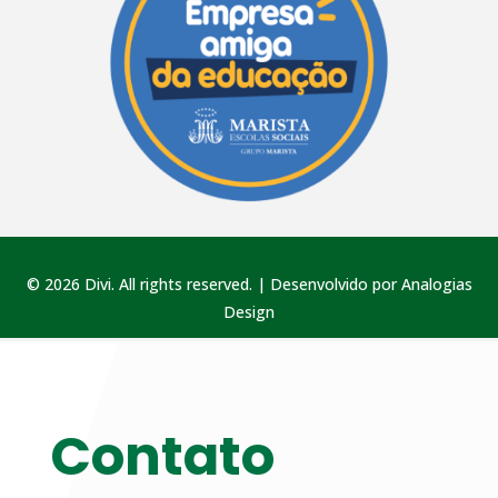
© 2026 Divi. All rights reserved. | Desenvolvido por Analogias
Design
Contato