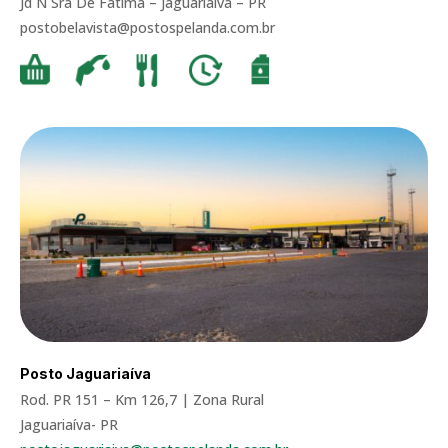
Jd N Sra De Fátima –
Jaguariaíva – PR
postobelavista@postospelanda.com.br
Posto Jaguariaíva
Rod. PR 151 – Km 126,7 | Zona Rural
Jaguariaíva- PR