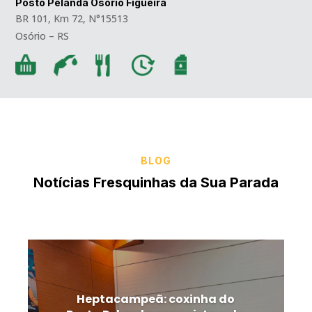
Posto Pelanda Osório Figueira
BR 101, Km 72, N°15513
Osório – RS
BLOG
Notícias Fresquinhas da Sua Parada
Heptacampeã: coxinha do