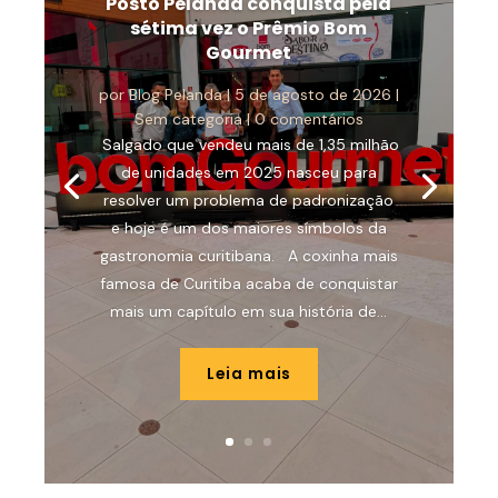
Posto Pelanda conquista pela
sétima vez o Prêmio Bom
Gourmet
por
Blog Pelanda
|
5 de agosto de 2026
|
Sem categoria
| 0 comentários
Salgado que vendeu mais de 1,35 milhão
de unidades em 2025 nasceu para
resolver um problema de padronização
e hoje é um dos maiores símbolos da
gastronomia curitibana. A coxinha mais
famosa de Curitiba acaba de conquistar
mais um capítulo em sua história de...
Leia mais