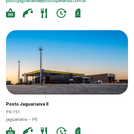
postojaguariaiva@postospelanda.com.br
Posto Jaguariaíva II
PR-151
Jaguariaíva – PR